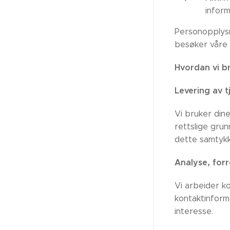
infor
Personopplysn
besøker våre 
Hvordan vi b
Levering av t
Vi bruker din
rettslige gru
dette samtykk
Analyse, forr
Vi arbeider k
kontaktinform
interesse.