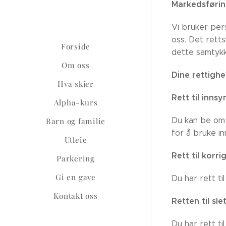
Markedsføri
Vi bruker per
oss. Det rett
Forside
dette samtykk
Om oss
Dine rettighe
Hva skjer
Rett til inns
Alpha-kurs
Du kan be om 
Barn og familie
for å bruke in
Utleie
Rett til korr
Parkering
Gi en gave
Du har rett ti
Kontakt oss
Retten til sl
Du har rett t