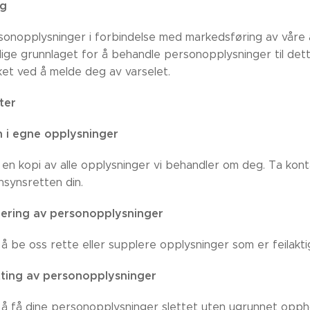
ng
sonopplysninger i forbindelse med markedsføring av våre
slige grunnlaget for å behandle personopplysninger til det
et ved å melde deg av varselet.
ter
yn i egne opplysninger
en kopi av alle opplysninger vi behandler om deg. Ta kont
nsynsretten din.
igering av personopplysninger
l å be oss rette eller supplere opplysninger som er feilakti
etting av personopplysninger
il å få dine personopplysninger slettet uten ugrunnet opph