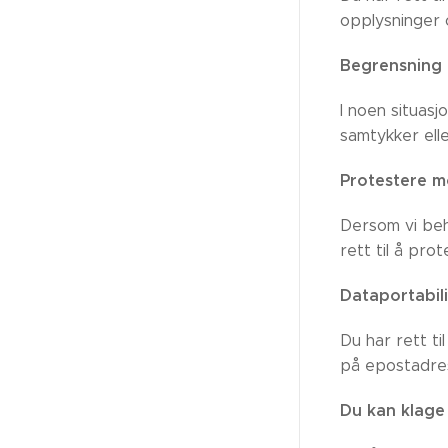
opplysninger 
Begrensning 
I noen situas
samtykker elle
Protestere m
Dersom vi beh
rett til å pr
Dataportabili
Du har rett ti
på epostadres
Du kan klage